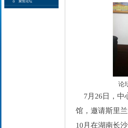
聚焦论坛
论
7
月
26
日，中
馆，邀请斯里兰
10
月在湖南长沙